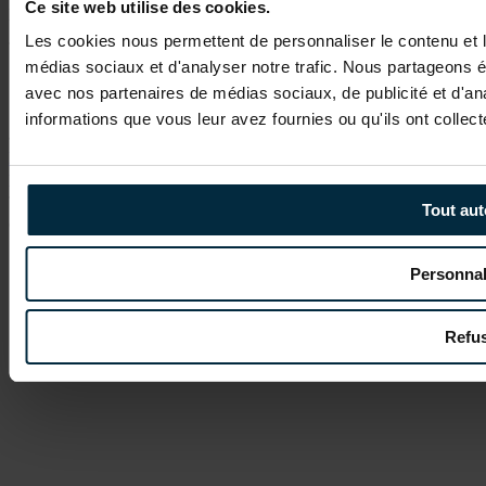
Ce site web utilise des cookies.
RESTEZ INFORMÉ
Les cookies nous permettent de personnaliser le contenu et le
médias sociaux et d'analyser notre trafic. Nous partageons ég
Suivez-nous
avec nos partenaires de médias sociaux, de publicité et d'an
informations que vous leur avez fournies ou qu'ils ont collecté
Mentions légales
Politique de confidentialité
Accessibilité :
partiellement conforme
Plan du site
Paramétrer vos cookies
Tout aut
© 2026 Ocellis Energies. Tous droits réservés.
Personnal
Refu