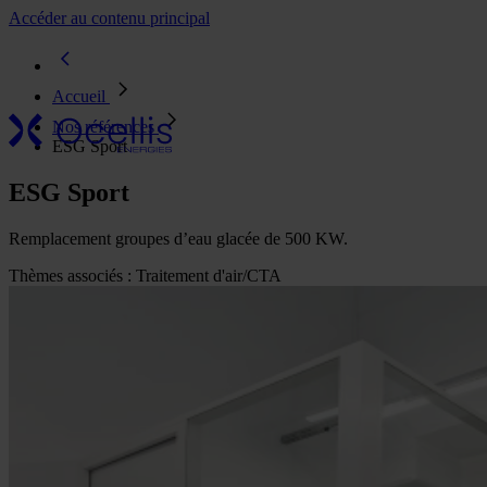
Accéder au contenu principal
Nos
secteurs
d'activité
Accueil
Notre
Nos références
entreprise
ESG Sport
Une
ESG Sport
présence
nationale
Nos
Remplacement groupes d’eau glacée de 500 KW.
références
Thèmes associés :
Traitement d'air/CTA
Actualités
Nos
engagements
RSE
FAQ
Nos solutions
Génie climatique / CVC
GTB & GTC