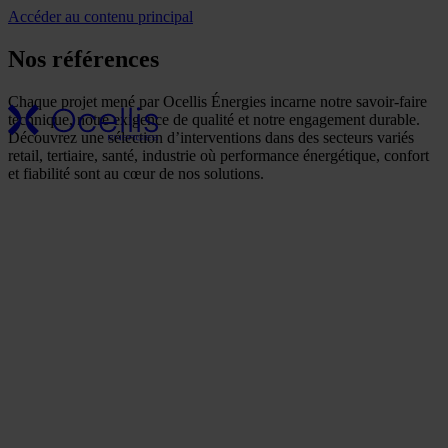
Accéder au contenu principal
Nos secteurs
Nos références
d'activité
Notre
Chaque projet mené par Ocellis Énergies incarne notre savoir-faire
entreprise
technique, notre exigence de qualité et notre engagement durable.
Une présence
Découvrez une sélection d’interventions dans des secteurs variés
nationale
retail, tertiaire, santé, industrie où performance énergétique, confort
Nos références
et fiabilité sont au cœur de nos solutions.
Actualités
Nos
engagements
RSE
FAQ
Nos solutions
Génie climatique / CVC
GTB & GTC
Génie électrique
Maintenance / SAV