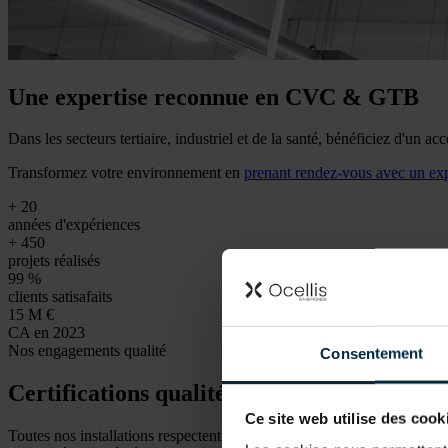
Une expertise reconnue en CVC & GTB
Dans les secteurs tertiaire, industriel et de la santé, bénéficiez d'un
Transformez votre environnement en
prenant rendez-vous avec un ex
+
20
années d'expériences
+
450
projets réalisés
99
%
clients satisafaits
15
M €
CA en 2023
Nos engagements qualité
Consentement
Certifications qualité & partenaires recon
Ce site web utilise des cook
Toutes nos installations respectent les
normes en vigueur
et sont cert