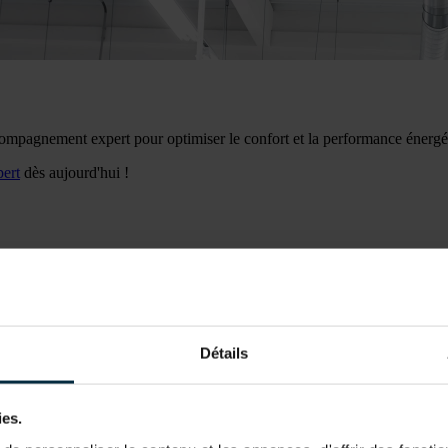
 accompagnement expert pour optimiser le confort et la performance énerg
pert
dès aujourd'hui !
Détails
nus
ies.
ifiées par des organismes de contrôle reconnus. Grâce à nos partenariat