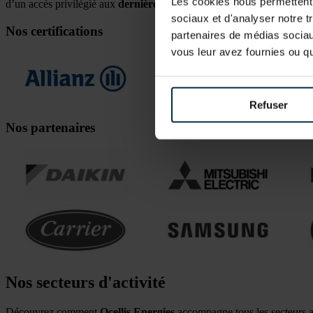
Les cookies nous permettent d
d’un accès privilégié aux
dernières technologies
pour offrir à ses cli
sociaux et d'analyser notre t
Nos certifications
partenaires de médias sociaux
vous leur avez fournies ou qu'
Refuser
Nos partenaires
Nos secteurs d'activité
Découvrez comment
Ocellis Energies
accompagne tous les secteurs a