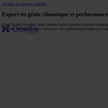
Accéder au contenu principal
Nos
Expert en génie climatique et performance
secteurs
d'activité
Chez Ocellis Energies, nous mettons notre expertise en génie climatique
Notre
du génie climatique, nous concevons des solutions innovantes pour optimi
entreprise
Une
présence
nationale
Nos
références
Actualités
Nos
engagements
RSE
FAQ