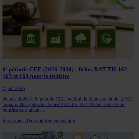
6ᵉ période CEE (2026-2030) : fiches BAT-TH-162,
163 et 164 pour le tertiaire
2 juin 2026
Depuis 2026, la 6ᵉ période CEE redéfinit le financement de la PAC
tertiaire. Décryptez les fiches BAT-TH-162, 163 et 164 et leurs
bonifications allant…
Économies d'énergie
Réglementation