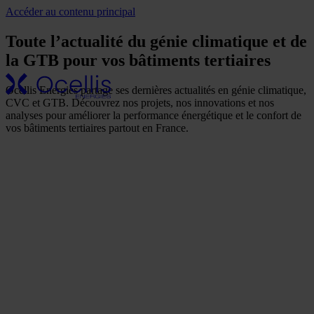
Accéder au contenu principal
Nos secteurs
Toute l’actualité du génie climatique et de
d'activité
Notre
la GTB pour vos bâtiments tertiaires
entreprise
Une présence
Ocellis Energies partage ses dernières actualités en génie climatique,
CVC et GTB. Découvrez nos projets, nos innovations et nos
nationale
analyses pour améliorer la performance énergétique et le confort de
Nos références
vos bâtiments tertiaires partout en France.
Actualités
Nos
engagements
RSE
FAQ
Nos solutions
Génie climatique / CVC
GTB & GTC
Génie électrique
Maintenance / SAV