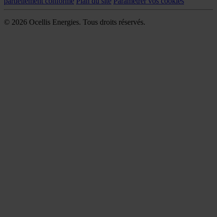
partiellement conforme
Plan du site
Paramétrer vos cookies
© 2026 Ocellis Energies. Tous droits réservés.