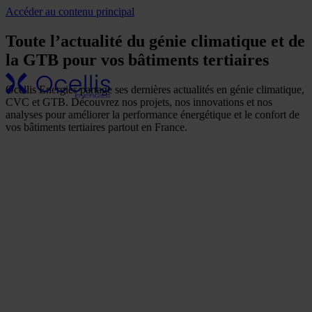
Accéder au contenu principal
Nos secteurs
Toute l’actualité du génie climatique et de
d'activité
Notre
la GTB pour vos bâtiments tertiaires
entreprise
Une présence
Ocellis Energies partage ses dernières actualités en génie climatique,
CVC et GTB. Découvrez nos projets, nos innovations et nos
nationale
analyses pour améliorer la performance énergétique et le confort de
Nos références
vos bâtiments tertiaires partout en France.
Actualités
Nos
engagements
RSE
FAQ
Nos solutions
Génie climatique / CVC
GTB & GTC
Génie électrique
Maintenance / SAV