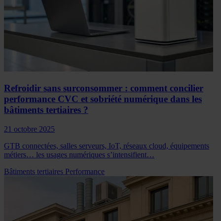
Refroidir sans surconsommer : comment concilier
performance CVC et sobriété numérique dans les
bâtiments tertiaires ?
21 octobre 2025
GTB connectées, salles serveurs, IoT, réseaux cloud, équipements
métiers… les usages numériques s’intensifient…
Bâtiments tertiaires
Performance